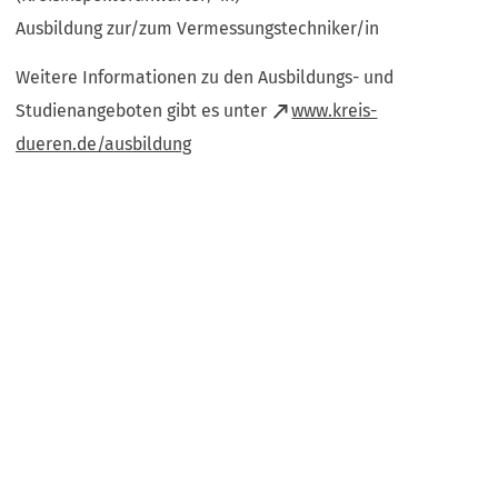
Ausbildung zur/zum Vermessungstechniker/in
Weitere Informationen zu den Ausbildungs- und
Studienangeboten gibt es unter
www.kreis-
(Öffnet
dueren.de/ausbildung
in
einem
neuen
Tab)