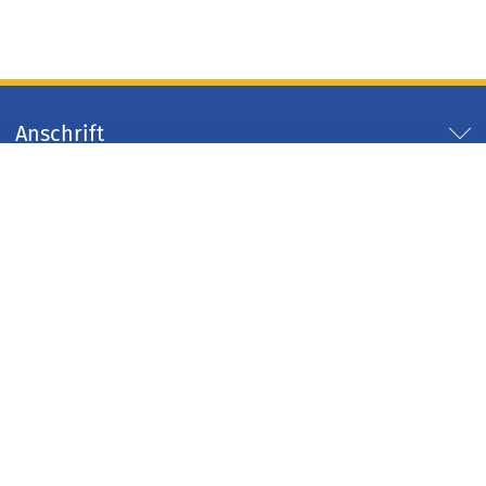
Anschrift
Servicezeiten
Servicelinks
Arbeitgeber Kreis Düren
Impressum
Datenschutz
Kontakt