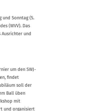
 und Sonntag (5.
des (WVV). Das
s Ausrichter und
urnier um den SWJ-
n, findet
ubiläum soll der
em Ball üben
rkshop mit
t und organisiert