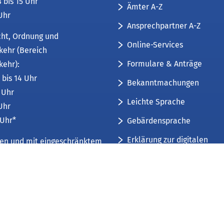
8 bis 15 Uhr
Ämter A-Z
 Uhr
Ansprechpartner A-Z
cht, Ordnung und
Online-Services
kehr (Bereich
Formulare & Anträge
kehr):
 bis 14 Uhr
Bekanntmachungen
6 Uhr
Leichte Sprache
 Uhr
 Uhr*
Gebärdensprache
Erklärung zur digitalen
üren und mit eingeschränktem
Barrierefreiheit
mfang. Weitere Informationen
Sitemap
 und Öffnungszeiten
.