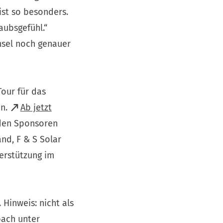
ist so besonders.
aubsgefühl.“
hsel noch genauer
Tour für das
en.
Ab jetzt
 den Sponsoren
nd, F & S Solar
erstützung im
Hinweis: nicht als
bach unter