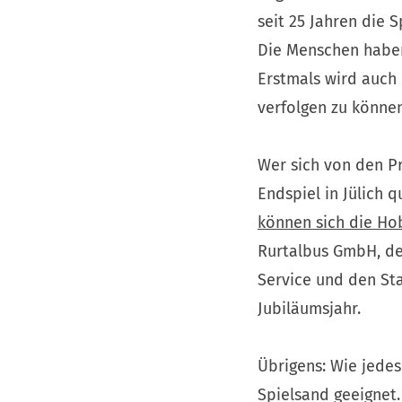
seit 25 Jahren die 
Die Menschen haben 
Erstmals wird auch
verfolgen zu können
Wer sich von den Pr
Endspiel in Jülich 
(Öffnet
können sich die H
in
Rurtalbus GmbH, der
einem
Service und den St
neuen
Jubiläumsjahr.
Tab)
Übrigens: Wie jedes
Spielsand geeignet