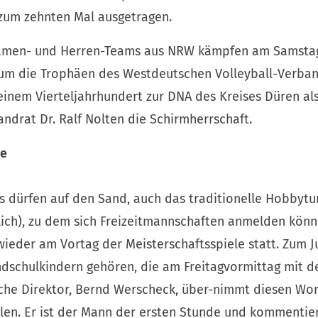
 zum zehnten Mal ausgetragen.
Damen- und Herren-Teams aus NRW kämpfen am Samstag
um die Trophäen des Westdeutschen Volleyball-Verban
 einem Vierteljahrhundert zur DNA des Kreises Düren al
ndrat Dr. Ralf Nolten die Schirmherrschaft.
le
is dürfen auf den Sand, auch das traditionelle Hobbyt
ich), zu dem sich Freizeitmannschaften anmelden könne
wieder am Vortag der Meisterschaftsspiele statt. Zum J
ndschulkindern gehören, die am Freitagvormittag mit d
iche Direktor, Bernd Werscheck, über-nimmt diesen Wo
en. Er ist der Mann der ersten Stunde und kommentier