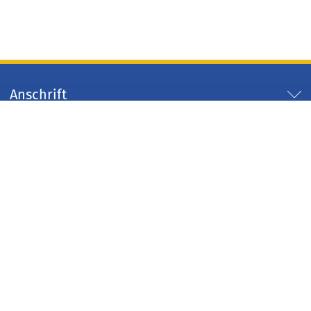
Anschrift
Servicezeiten
Servicelinks
Arbeitgeber Kreis Düren
Impressum
Datenschutz
Kontakt