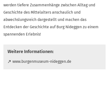
werden tiefere Zusammenhänge zwischen Alltag und
Geschichte des Mittelalters anschaulich und
abwechslungsreich dargestellt und machen das
Entdecken der Geschichte auf Burg Nideggen zu einem
spannenden Erlebnis!
Weitere Informationen:
(
www.burgenmuseum-nideggen.de
Ö
f
f
n
e
t
i
n