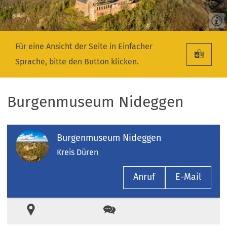
Für eine Ansicht der Seite in Einfacher
Sprache, bitte den Button klicken.
Burgenmuseum Nideggen
Burgenmuseum Nideggen
Kreis Düren
Anruf
E-Mail
Ort
Kontakt