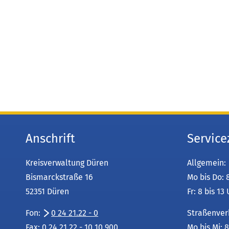
Anschrift
Service
Kreisverwaltung Düren
Allgemein:
Bismarckstraße 16
Mo bis Do: 
52351 Düren
Fr: 8 bis 13
Fon:
0 24 21.22 - 0
Straßenver
Fax: 0 24 21.22 - 10 10 900
Mo bis Mi: 8