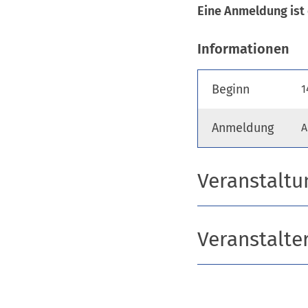
(Öffnet
Eine Anmeldung ist 
in
Informationen
einem
neuen
Beginn
1
Tab)
Anmeldung
A
Veranstaltu
Veranstalte