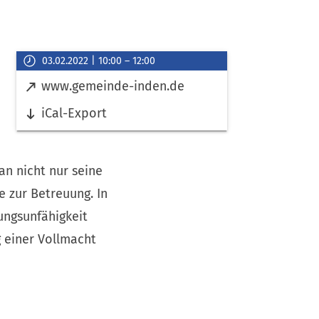
Veranstaltungsinformationen
03.02.2022
10:00
–
12:00
Datum
Links
(
www.gemeinde-inden.de
&
Ö
Uhrzeit
iCal-Export
f
f
n
an nicht nur seine
e
t
 zur Betreuung. In
i
ungsunfähigkeit
n
g einer Vollmacht
e
i
n
e
m