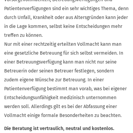
t
Patientenverfügungen sind ein sehr wichtiges Thema, denn
i
durch Unfall, Krankheit oder aus Altersgründen kann jeder
n
e
in die Lage kommen, selbst keine Entscheidungen mehr
i
treffen zu können.
n
Nur mit einer rechtzeitig erteilten Vollmacht kann man
e
m
eine gesetzliche Betreuung für sich selbst vermeiden. In
n
einer Betreuungsverfügung kann man nicht nur seine
e
u
Betreuerin oder seinen Betreuer festlegen, sondern
e
zudem eigene Wünsche zur Betreuung. In einer
n
Patientenverfügung bestimmt man vorab, was bei eigener
T
a
Entscheidungsunfähigkeit medizinisch unternommen
b
werden soll. Allerdings gilt es bei der Abfassung einer
)
Vollmacht einige formale Besonderheiten zu beachten.
Die Beratung ist vertraulich, neutral und kostenlos.