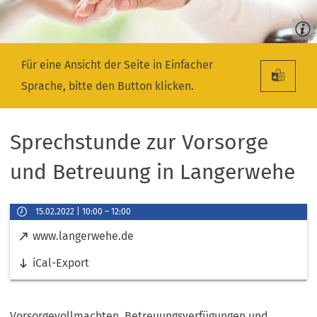
Für eine Ansicht der Seite in Einfacher
Sprache, bitte den Button klicken.
Sprechstunde zur Vorsorge
und Betreuung in Langerwehe
Veranstaltungsinformationen
15.02.2022
10:00
–
12:00
Datum
Links
(
www.langerwehe.de
&
Ö
Uhrzeit
iCal-Export
f
f
n
e
Vorsorgevollmachten, Betreuungsverfügungen und