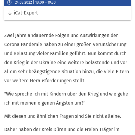
Veranstaltungsinformationen
24.03.2022
18:00
–
19:30
Datum
Links
iCal-Export
&
Uhrzeit
Zwei Jahre andauernde Folgen und Auswirkungen der
Corona Pandemie haben zu einer großen Verunsicherung
und Belastung vieler Familien geführt. Nun kommt durch
den Krieg in der Ukraine eine weitere belastende und vor
allem sehr beängstigende Situation hinzu, die viele Eltern
vor weitere Herausforderungen stellt.
"Wie spreche ich mit Kindern über den Krieg und wie gehe
ich mit meinen eigenen Ängsten um?"
Mit diesen und ähnlichen Fragen sind Sie nicht alleine.
Daher haben der Kreis Düren und die Freien Träger im