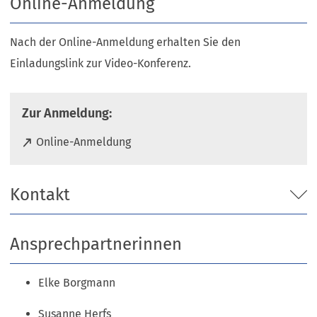
Online-Anmeldung
Nach der Online-Anmeldung erhalten Sie den
Einladungslink zur Video-Konferenz.
Zur Anmeldung:
(
Online-Anmeldung
Ö
f
f
Kontakt
n
e
t
Ansprechpartnerinnen
i
n
e
Elke Borgmann
i
n
Susanne Herfs