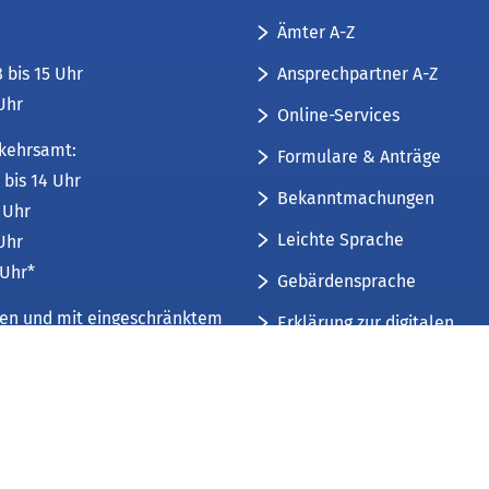
Ämter A-Z
Ansprechpartner A-Z
8 bis 15 Uhr
 Uhr
Online-Services
kehrsamt:
Formulare & Anträge
 bis 14 Uhr
Bekanntmachungen
6 Uhr
Leichte Sprache
 Uhr
 Uhr*
Gebärdensprache
üren und mit eingeschränktem
Erklärung zur digitalen
Barrierefreiheit
mfang. Weitere Informationen
Sitemap
 und Öffnungszeiten
.