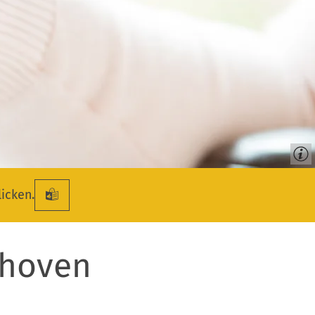
licken.
nhoven