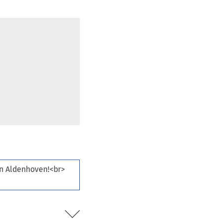
e
n
T
a
b
)
in Aldenhoven!<br>