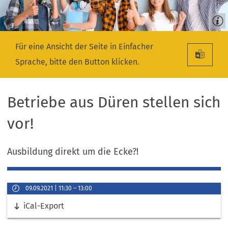
Für eine Ansicht der Seite in Einfacher
Sprache, bitte den Button klicken.
Betriebe aus Düren stellen sich
vor!
Ausbildung direkt um die Ecke?!
Veranstaltungsinformationen
09.09.2021
11:30
–
13:00
Datum
Links
iCal-Export
&
Uhrzeit