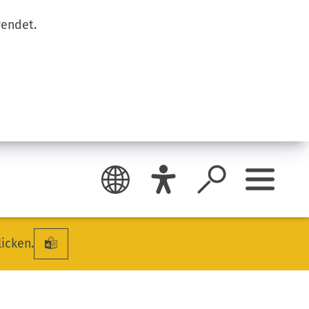
wendet.
licken.