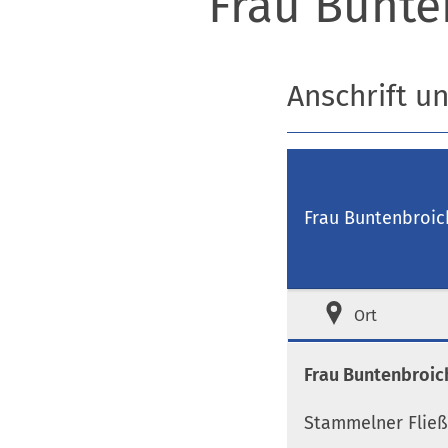
Frau Bunte
Anschrift u
Frau Buntenbroic
Ort
Frau Buntenbroic
Stammelner Fließ