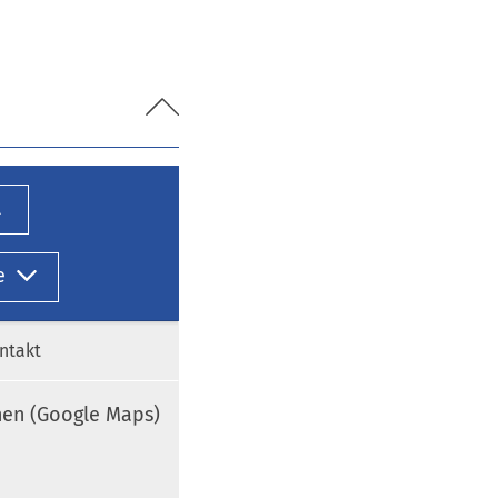
l
e
ntakt
nen (Google Maps)