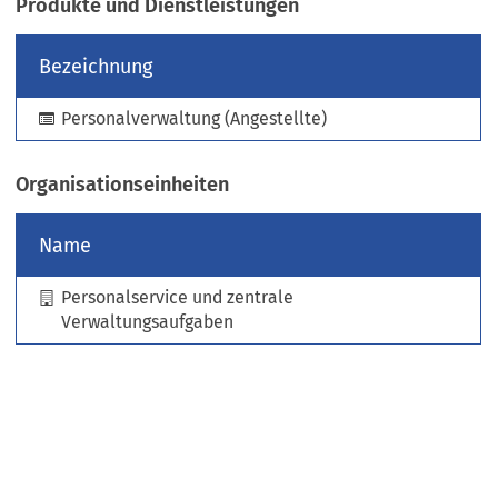
Produkte und Dienstleistungen
e
u
Bezeichnung
e
n
Personalverwaltung (Angestellte)
T
a
b
Organisationseinheiten
)
Name
Personalservice und zentrale
Verwaltungsaufgaben