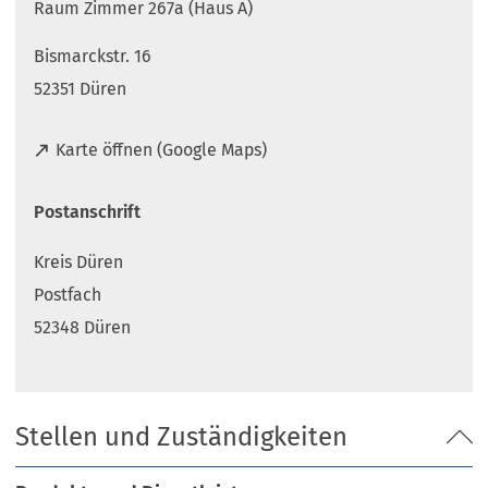
Raum Zimmer 267a (Haus A)
Bismarckstr. 16
52351 Düren
(
Karte öffnen (Google Maps)
Ö
f
Postanschrift
f
n
Kreis Düren
e
t
Postfach
i
52348 Düren
n
e
i
n
Stellen und Zuständigkeiten
e
m
n