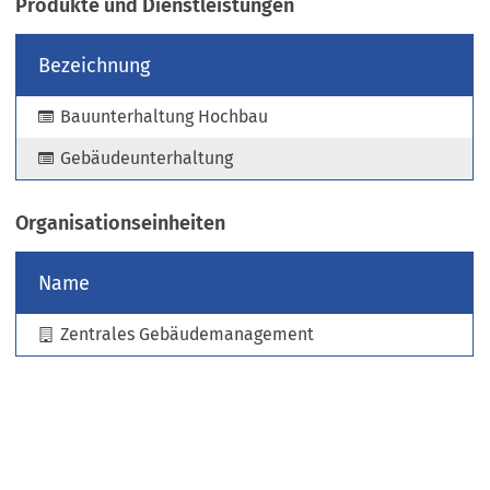
Produkte und Dienstleistungen
e
u
Bezeichnung
e
n
Bauunterhaltung Hochbau
T
a
Gebäudeunterhaltung
b
)
Organisationseinheiten
Name
Zentrales Gebäudemanagement