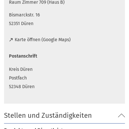
Raum Zimmer 709 (Haus B)
Bismarckstr. 16
52351 Düren
(
Karte öffnen (Google Maps)
Ö
f
Postanschrift
f
n
Kreis Düren
e
t
Postfach
i
52348 Düren
n
e
i
n
Stellen und Zuständigkeiten
e
m
n