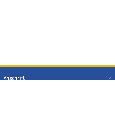
Anschrift
Servicezeiten
Servicelinks