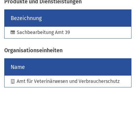
Produkte und Dienstleistungen
e
u
Bezeichnung
e
n
Sachbearbeitung Amt 39
T
a
b
Organisationseinheiten
)
Name
Amt für Veterinärwesen und Verbraucherschutz