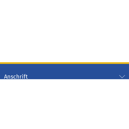
Anschrift
Servicezeiten
Servicelinks
Arbeitgeber Kreis Düren