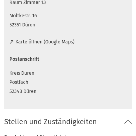
Raum Zimmer 13
Moltkestr. 16
52351 Düren
(
Karte öffnen (Google Maps)
Ö
f
Postanschrift
f
n
Kreis Düren
e
t
Postfach
i
52348 Düren
n
e
i
n
Stellen und Zuständigkeiten
e
m
n