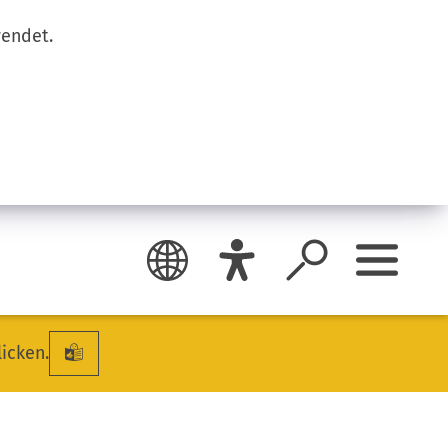
wendet.
licken.