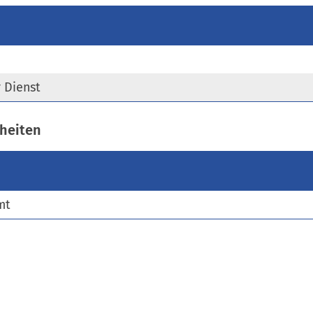
)
 Dienst
heiten
mt