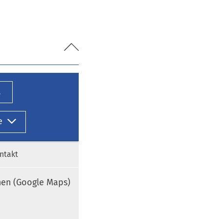
l
e
ntakt
nen (Google Maps)