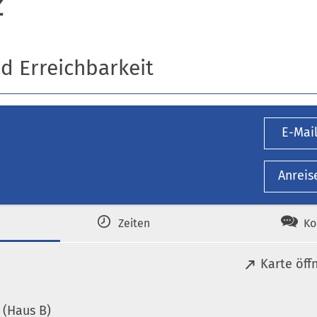
z
nd Erreichbarkeit
E-Mai
Anreis
Zeiten
Ko
(
Karte öff
Ö
f
(Haus B)
f