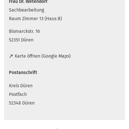
Frau Dr. Wetendorf
Sachbearbeitung
Raum Zimmer 13 (Haus B)
Bismarckstr. 16
52351 Düren
(
Karte öffnen (Google Maps)
Ö
f
Postanschrift
f
n
Kreis Düren
e
t
Postfach
i
52348 Düren
n
e
i
n