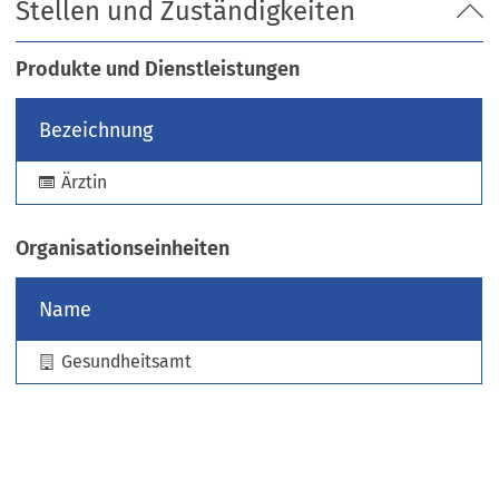
Stellen und Zuständigkeiten
e
m
n
Produkte und Dienstleistungen
e
u
Bezeichnung
e
n
Ärztin
T
a
b
Organisationseinheiten
)
Name
Gesundheitsamt