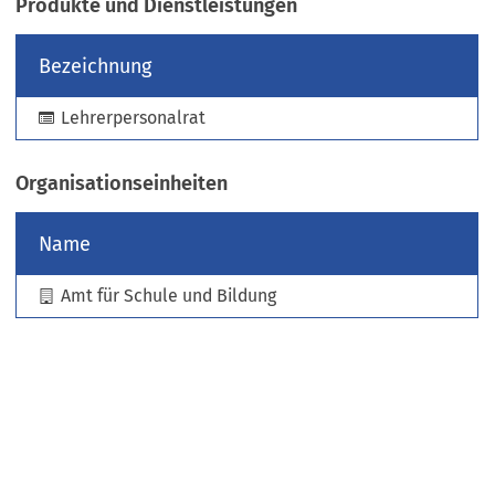
Produkte und Dienstleistungen
e
u
Bezeichnung
e
n
Lehrerpersonalrat
T
a
b
Organisationseinheiten
)
Name
Amt für Schule und Bildung