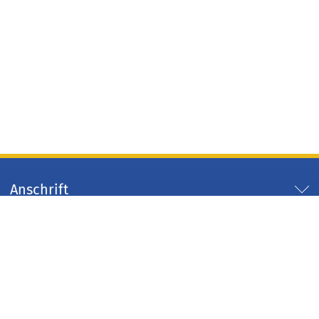
Anschrift
Servicezeiten
Servicelinks
Arbeitgeber Kreis Düren