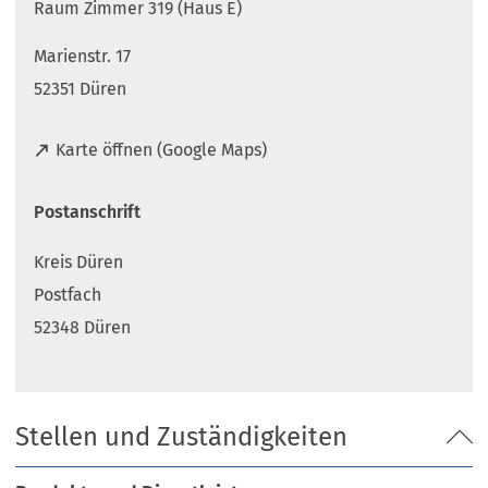
Raum Zimmer 319 (Haus E)
Marienstr. 17
52351 Düren
(
Karte öffnen (Google Maps)
Ö
f
Postanschrift
f
n
Kreis Düren
e
t
Postfach
i
52348 Düren
n
e
i
n
Stellen und Zuständigkeiten
e
m
n