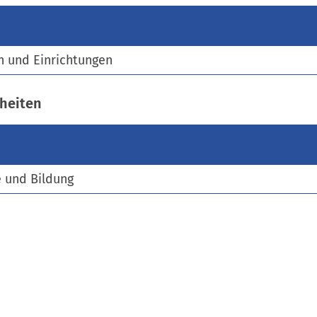
)
n und Einrichtungen
heiten
e und Bildung