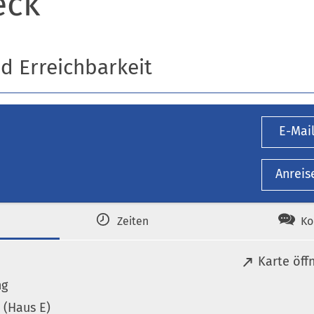
eck
nd Erreichbarkeit
E-Mai
Anreis
Zeiten
Ko
(
Karte öff
Ö
ng
f
(Haus E)
f