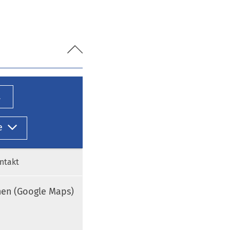
l
e
ntakt
nen (Google Maps)