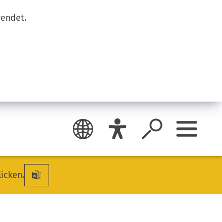
wendet.
licken.