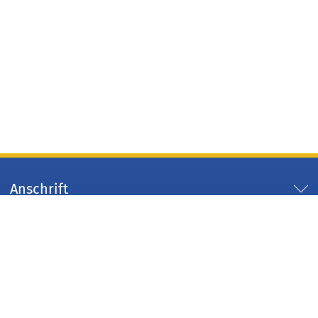
Anschrift
Servicezeiten
Servicelinks
Arbeitgeber Kreis Düren