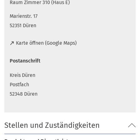
Raum Zimmer 310 (Haus E)
Marienstr. 17
52351 Düren
(
Karte öffnen (Google Maps)
Ö
f
Postanschrift
f
n
Kreis Düren
e
t
Postfach
i
52348 Düren
n
e
i
n
Stellen und Zuständigkeiten
e
m
n