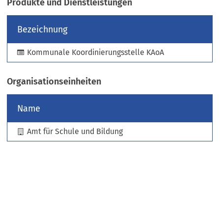
Produkte und Dienstleistungen
e
u
Bezeichnung
e
n
Kommunale Koordinierungsstelle KAoA
T
a
b
Organisationseinheiten
)
Name
Amt für Schule und Bildung