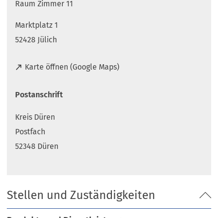
Raum Zimmer 11
Marktplatz 1
52428 Jülich
(
Karte öffnen (Google Maps)
Ö
f
Postanschrift
f
n
Kreis Düren
e
t
Postfach
i
52348 Düren
n
e
i
n
Stellen und Zuständigkeiten
e
m
n