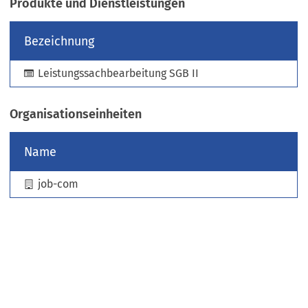
Produkte und Dienstleistungen
e
u
Bezeichnung
e
n
Leistungssachbearbeitung SGB II
T
a
b
Organisationseinheiten
)
Name
job-com