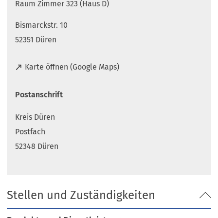
Raum Zimmer 323 (Haus D)
Bismarckstr. 10
52351 Düren
(
Karte öffnen (Google Maps)
Ö
f
Postanschrift
f
n
Kreis Düren
e
t
Postfach
i
52348 Düren
n
e
i
n
Stellen und Zuständigkeiten
e
m
n