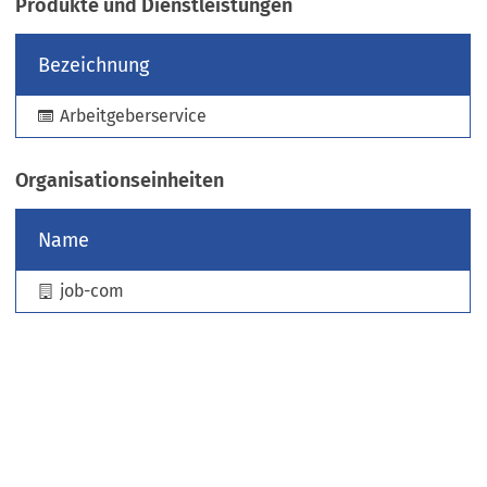
Produkte und Dienstleistungen
e
u
Bezeichnung
e
n
Arbeitgeberservice
T
a
b
Organisationseinheiten
)
Name
job-com