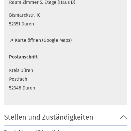
Raum Zimmer 5. Etage (Haus D)
Bismarckstr. 10
52351 Düren
(
Karte öffnen (Google Maps)
Ö
f
Postanschrift
f
n
Kreis Düren
e
t
Postfach
i
52348 Düren
n
e
i
n
Stellen und Zuständigkeiten
e
m
n