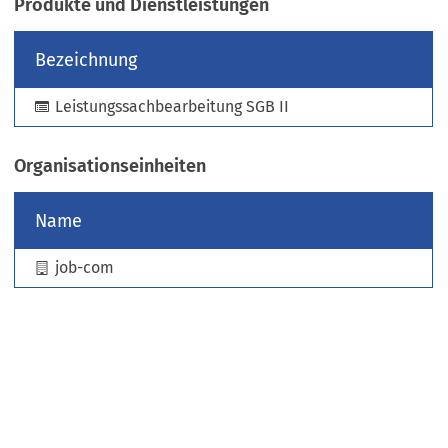
Produkte und Dienstleistungen
e
u
Bezeichnung
e
n
Leistungssachbearbeitung SGB II
T
a
b
Organisationseinheiten
)
Name
job-com