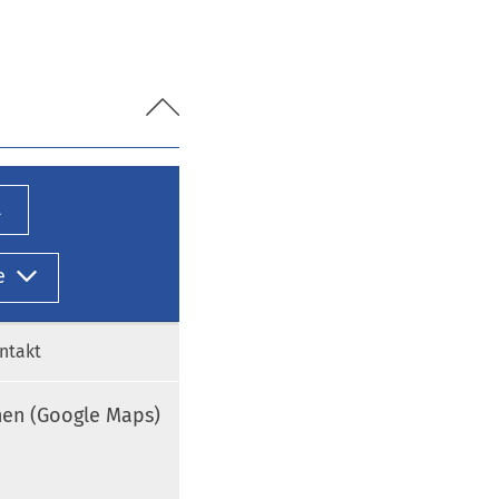
l
e
ntakt
nen (Google Maps)