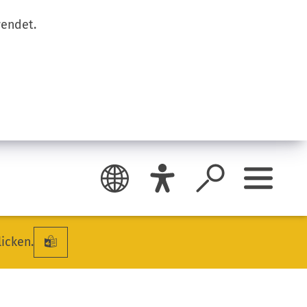
wendet.
licken.