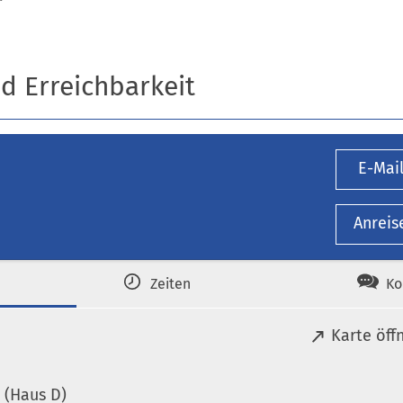
r
nd Erreichbarkeit
E-Mai
Anreis
Zeiten
Ko
(
Karte öff
Ö
f
 (Haus D)
f