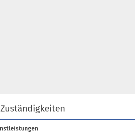
n
e
t
i
n
e
i
n
e
m
n
e
u
e
 Zuständigkeiten
n
T
a
nstleistungen
b