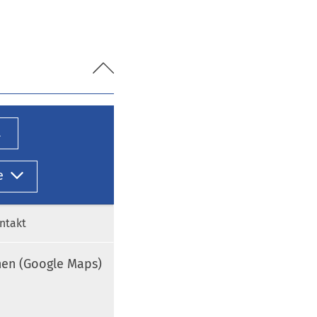
l
e
ntakt
nen (Google Maps)