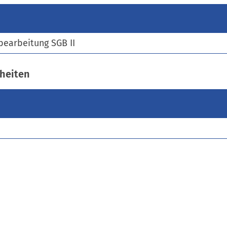
)
bearbeitung SGB II
heiten