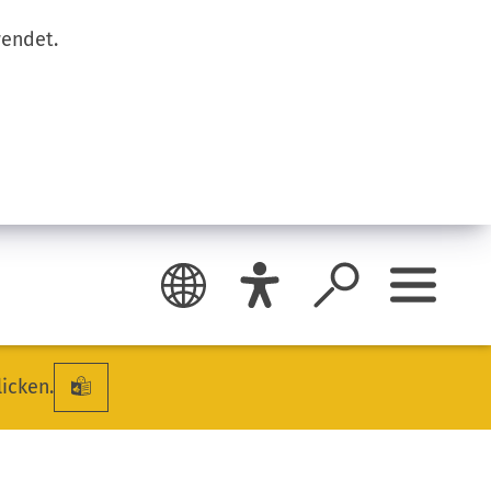
wendet.
licken.