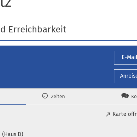
tz
nd Erreichbarkeit
E-Mai
Anreis
Zeiten
Ko
(
Karte öff
Ö
f
 (Haus D)
f