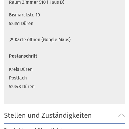
Raum Zimmer 510 (Haus D)
Bismarckstr. 10
52351 Düren
(
Karte öffnen (Google Maps)
Ö
f
Postanschrift
f
n
Kreis Düren
e
t
Postfach
i
52348 Düren
n
e
i
n
Stellen und Zuständigkeiten
e
m
n