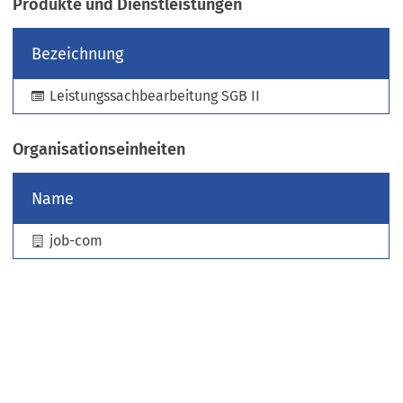
Produkte und Dienstleistungen
e
u
Bezeichnung
e
n
Leistungssachbearbeitung SGB II
T
a
b
Organisationseinheiten
)
Name
job-com