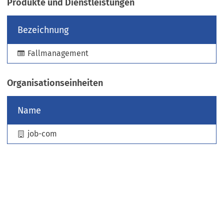
Produkte und Dienstleistungen
e
u
Bezeichnung
e
n
Fallmanagement
T
a
b
Organisationseinheiten
)
Name
job-com