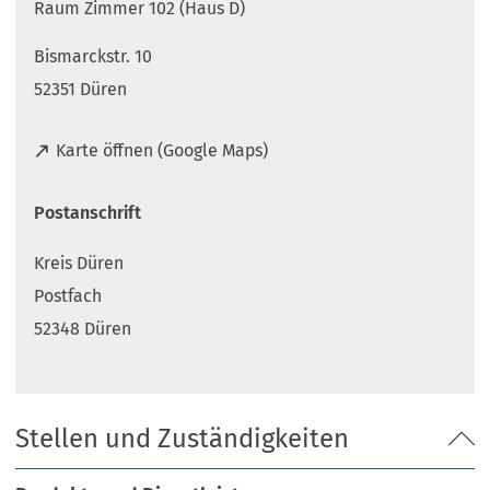
Raum Zimmer 102 (Haus D)
Bismarckstr. 10
52351 Düren
(
Karte öffnen (Google Maps)
Ö
f
Postanschrift
f
n
Kreis Düren
e
t
Postfach
i
52348 Düren
n
e
i
n
Stellen und Zuständigkeiten
e
m
n