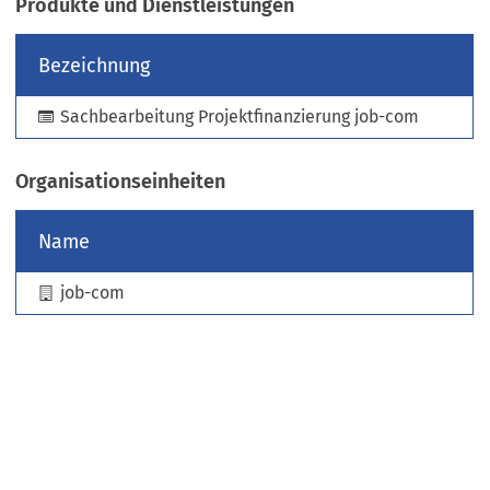
Produkte und Dienstleistungen
e
u
Bezeichnung
e
n
Sachbearbeitung Projektfinanzierung job-com
T
a
b
Organisationseinheiten
)
Name
job-com