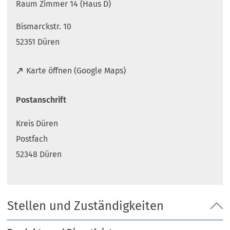
Raum Zimmer 14 (Haus D)
Bismarckstr. 10
52351 Düren
(
Karte öffnen (Google Maps)
Ö
f
Postanschrift
f
n
Kreis Düren
e
t
Postfach
i
52348 Düren
n
e
i
n
Stellen und Zuständigkeiten
e
m
n