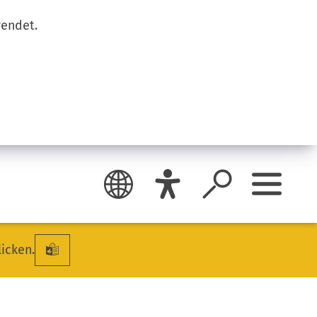
wendet.
licken.