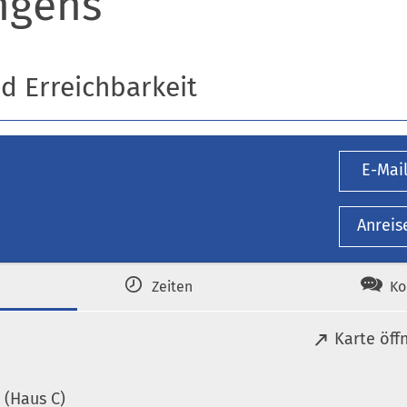
hgens
nd Erreichbarkeit
E-Mai
Anreis
Zeiten
Ko
(
Karte öff
Ö
f
(Haus C)
f