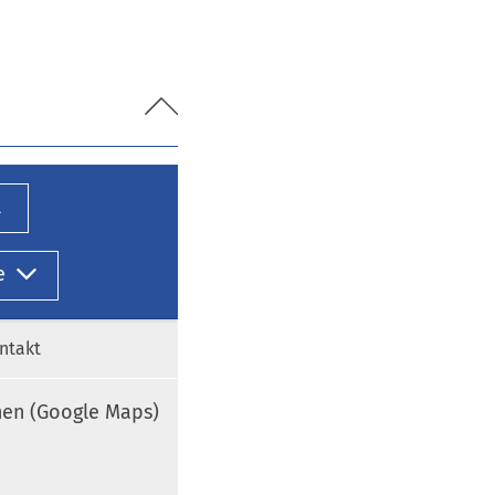
l
e
ntakt
nen (Google Maps)