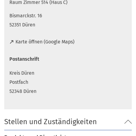
Raum Zimmer 514 (Haus C)
Bismarckstr. 16
52351 Düren
(
Karte öffnen (Google Maps)
Ö
f
Postanschrift
f
n
Kreis Düren
e
t
Postfach
i
52348 Düren
n
e
i
n
Stellen und Zuständigkeiten
e
m
n