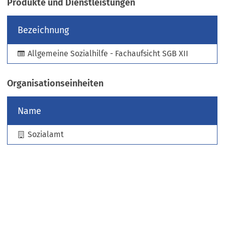
Produkte und Dienstleistungen
e
u
Bezeichnung
e
n
Allgemeine Sozialhilfe - Fachaufsicht SGB XII
T
a
b
Organisationseinheiten
)
Name
Sozialamt