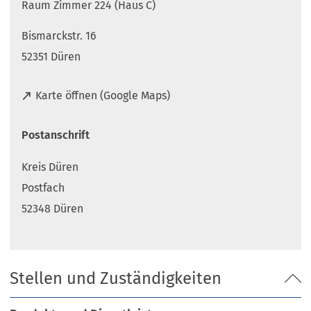
Raum Zimmer 224 (Haus C)
Bismarckstr. 16
52351 Düren
(
Karte öffnen (Google Maps)
Ö
f
Postanschrift
f
n
Kreis Düren
e
t
Postfach
i
52348 Düren
n
e
i
n
Stellen und Zuständigkeiten
e
m
n