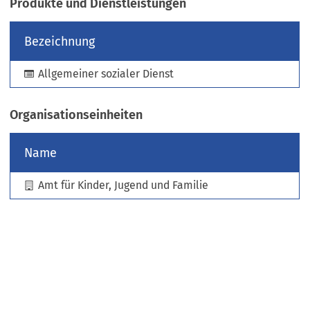
Produkte und Dienstleistungen
e
u
Bezeichnung
e
n
Allgemeiner sozialer Dienst
T
a
b
Organisationseinheiten
)
Name
Amt für Kinder, Jugend und Familie