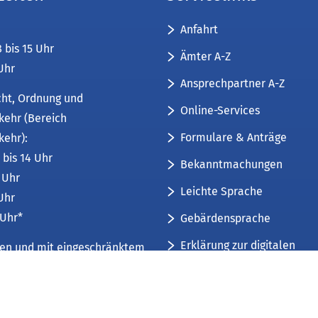
Anfahrt
8 bis 15 Uhr
Ämter A-Z
 Uhr
Ansprechpartner A-Z
cht, Ordnung und
Online-Services
kehr (Bereich
Formulare & Anträge
kehr):
 bis 14 Uhr
Bekanntmachungen
6 Uhr
Leichte Sprache
 Uhr
 Uhr*
Gebärdensprache
Erklärung zur digitalen
üren und mit eingeschränktem
Barrierefreiheit
mfang. Weitere Informationen
Sitemap
 und Öffnungszeiten
.