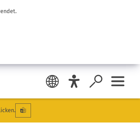
wendet.
licken.