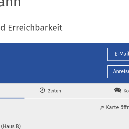
ann
nd Erreichbarkeit
E-Mai
Anreis
Zeiten
Ko
(
Karte öff
Ö
f
(Haus B)
f