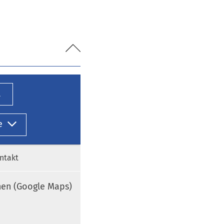
l
e
ntakt
nen (Google Maps)