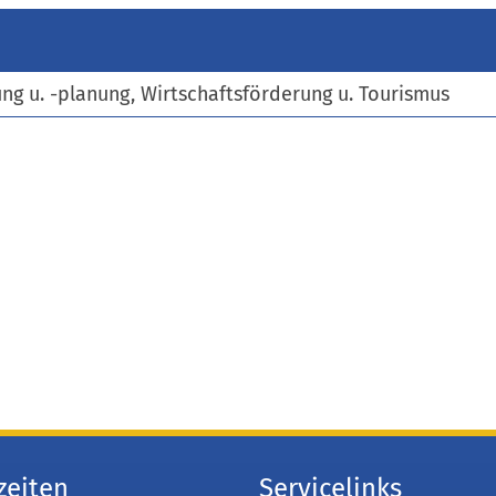
)
ng u. -planung, Wirtschaftsförderung u. Tourismus
zeiten
Servicelinks