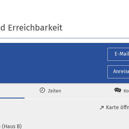
n
nd Erreichbarkeit
E-Mai
Anreis
Zeiten
Ko
(
Karte öff
Ö
f
 (Haus B)
f