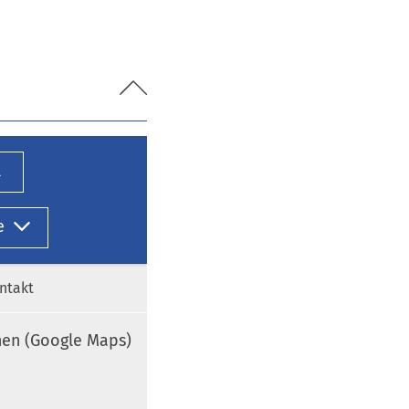
l
e
ntakt
nen (Google Maps)