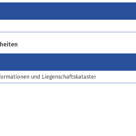
)
heiten
formationen und Liegenschaftskataster