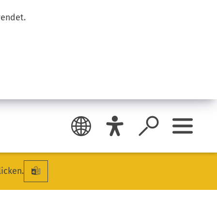
wendet.
licken.