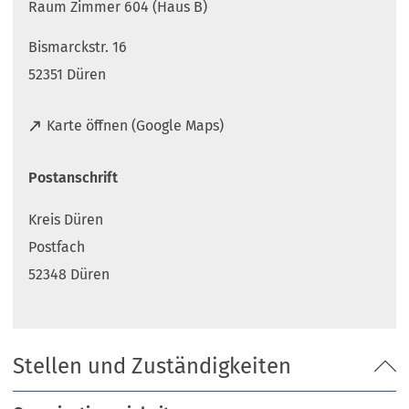
Raum Zimmer 604 (Haus B)
Bismarckstr. 16
52351 Düren
(
Karte öffnen (Google Maps)
Ö
f
Postanschrift
f
n
Kreis Düren
e
t
Postfach
i
52348 Düren
n
e
i
n
Stellen und Zuständigkeiten
e
m
n