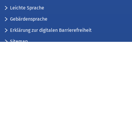
Leichte Sprache
Gebärdensprache
Erklärung zur digitalen Barrierefreiheit
Sitemap
Der Kreis Düren stellt sich vor
Wir bieten...
Wir bilden aus...
Stellenausschreibungen
Impressum
Datenschutz
Kontakt