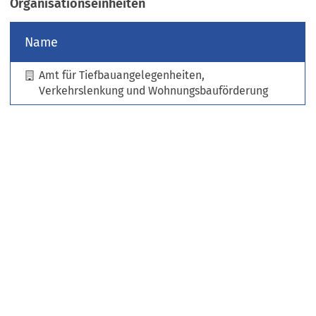
Organisationseinheiten
e
u
Name
e
n
Amt für Tiefbauangelegenheiten,
T
Verkehrslenkung und Wohnungsbauförderung
a
b
)