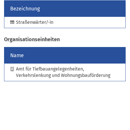
u
Bezeichnung
e
n
Straßenwärter/-in
T
a
b
Organisationseinheiten
)
Name
Amt für Tiefbauangelegenheiten,
Verkehrslenkung und Wohnungsbauförderung