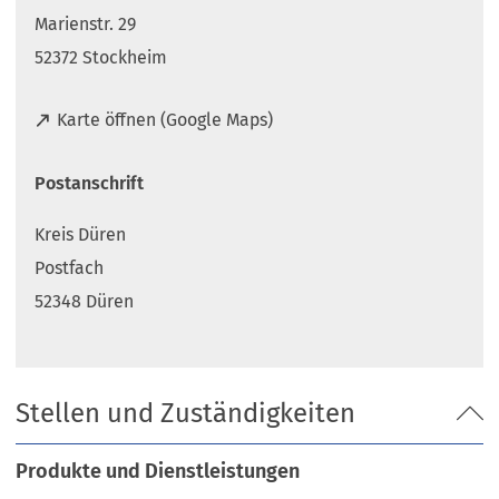
Marienstr. 29
52372 Stockheim
(
Karte öffnen (Google Maps)
Ö
f
Postanschrift
f
n
Kreis Düren
e
t
Postfach
i
52348 Düren
n
e
i
n
Stellen und Zuständigkeiten
e
m
n
Produkte und Dienstleistungen
e