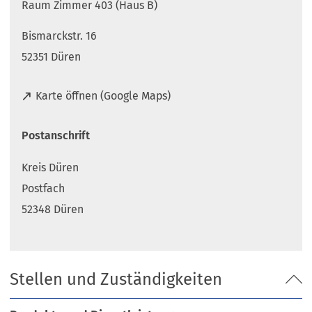
Raum Zimmer 403 (Haus B)
Bismarckstr. 16
52351 Düren
(
Karte öffnen (Google Maps)
Ö
f
Postanschrift
f
n
Kreis Düren
e
t
Postfach
i
52348 Düren
n
e
i
n
Stellen und Zuständigkeiten
e
m
n