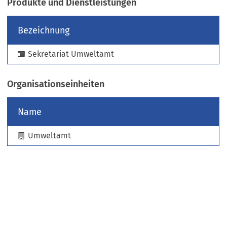
Produkte und Dienstleistungen
e
u
Bezeichnung
e
n
Sekretariat Umweltamt
T
a
b
Organisationseinheiten
)
Name
Umweltamt