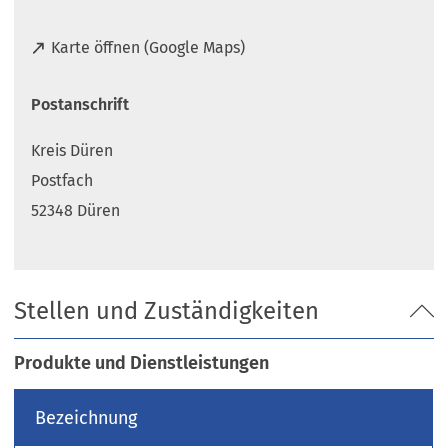
(
Karte öffnen (Google Maps)
Ö
f
Postanschrift
f
n
Kreis Düren
e
t
Postfach
i
52348 Düren
n
e
i
n
Stellen und Zuständigkeiten
e
m
n
Produkte und Dienstleistungen
e
u
Bezeichnung
e
n