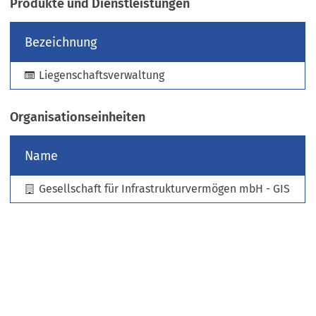
Produkte und Dienstleistungen
e
u
Bezeichnung
e
n
Liegenschaftsverwaltung
T
a
b
Organisationseinheiten
)
Name
Gesellschaft für Infrastrukturvermögen mbH - GIS