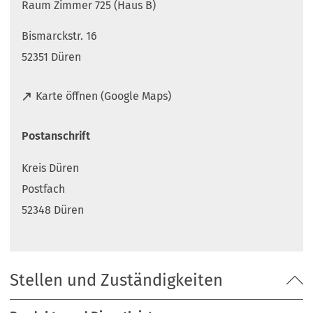
Raum Zimmer 725 (Haus B)
Bismarckstr. 16
52351 Düren
(
Karte öffnen (Google Maps)
Ö
f
Postanschrift
f
n
Kreis Düren
e
t
Postfach
i
52348 Düren
n
e
i
n
Stellen und Zuständigkeiten
e
m
n