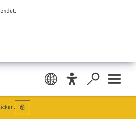
wendet.
licken.