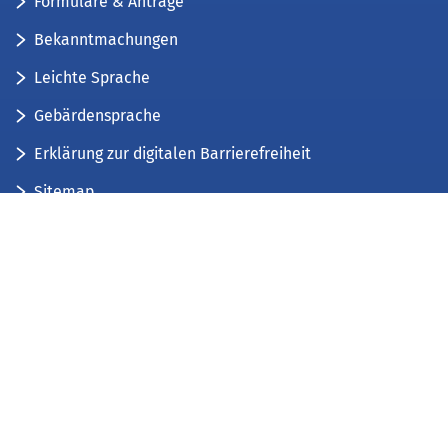
Formulare & Anträge
Bekanntmachungen
Leichte Sprache
Gebärdensprache
Erklärung zur digitalen Barrierefreiheit
Sitemap
Der Kreis Düren stellt sich vor
Wir bieten...
Wir bilden aus...
Stellenausschreibungen