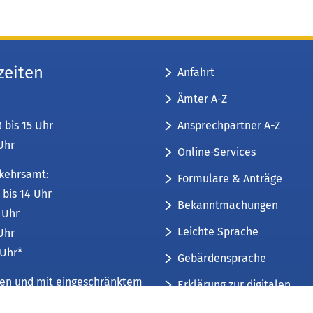
zeiten
Anfahrt
Ämter A-Z
Ansprechpartner A-Z
8 bis 15 Uhr
 Uhr
Online-Services
kehrsamt:
Formulare & Anträge
 bis 14 Uhr
Bekanntmachungen
6 Uhr
Leichte Sprache
 Uhr
 Uhr*
Gebärdensprache
üren und mit eingeschränktem
Erklärung zur digitalen
Barrierefreiheit
mfang. Weitere Informationen