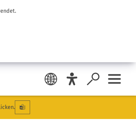
wendet.
licken.