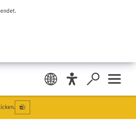
wendet.
licken.