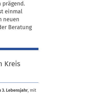
n prägend.
st einmal
em neuen
der Beratung
m Kreis
m 3. Lebensjahr
, mit