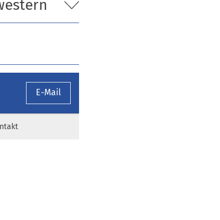
western
E-Mail
ntakt