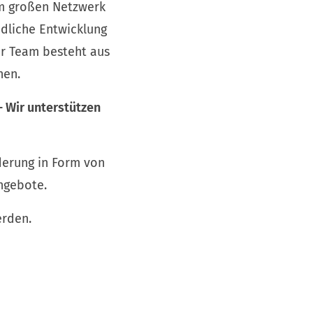
em großen Netzwerk
ndliche Entwicklung
er Team besteht aus
nen.
- Wir unterstützen
derung in Form von
ngebote.
erden.