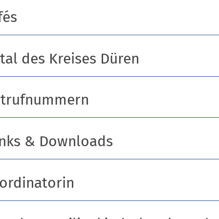
fés
tal des Kreises Düren
otrufnummern
inks & Downloads
ordinatorin