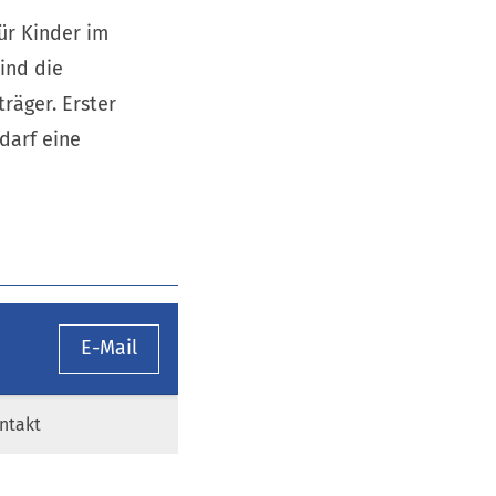
ür Kinder im
ind die
räger. Erster
edarf eine
E-Mail
ntakt