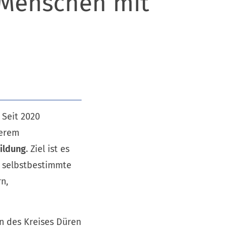
r Menschen mit
 Seit 2020
derem
Bildung
. Ziel ist es
 selbstbestimmte
n,
n des Kreises Düren