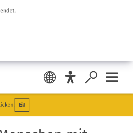
wendet.
licken.