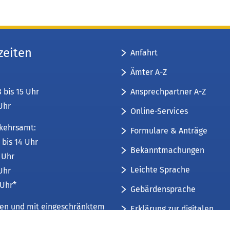
zeiten
Anfahrt
Ämter A-Z
Ansprechpartner A-Z
8 bis 15 Uhr
 Uhr
Online-Services
kehrsamt:
Formulare & Anträge
 bis 14 Uhr
Bekanntmachungen
6 Uhr
Leichte Sprache
 Uhr
 Uhr*
Gebärdensprache
üren und mit eingeschränktem
Erklärung zur digitalen
Barrierefreiheit
mfang. Weitere Informationen