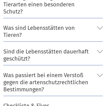
e
Tierarten einen besonderen
i
Schutz?
n
e
m
Was sind Lebensstätten von
n
Tieren?
e
u
e
n
Sind die Lebensstätten dauerhaft
T
geschützt?
a
b
)
Was passiert bei einem Verstoß
gegen die artenschutzrechtlichen
Bestimmungen?
Checkliste & Flyer