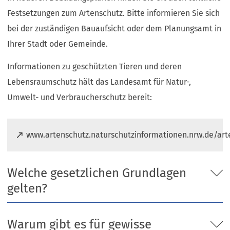
Festsetzungen zum Artenschutz. Bitte informieren Sie sich
bei der zuständigen Bauaufsicht oder dem Planungsamt in
Ihrer Stadt oder Gemeinde.
Informationen zu geschützten Tieren und deren
Lebensraumschutz hält das Landesamt für Natur-,
Umwelt- und Verbraucherschutz bereit:
(
www.artenschutz.naturschutzinformationen.nrw.de/art
Ö
f
f
Welche gesetzlichen Grundlagen
n
gelten?
e
t
i
Warum gibt es für gewisse
n