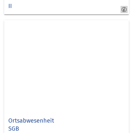
II
Kreis Düren -
jobcom.digital
Ortsabwesenheit
SGB