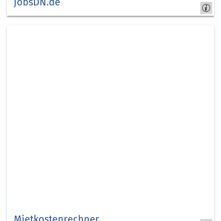
jobsDN.de
Kreis
Düren
- job-
com
Mietkostenrechner