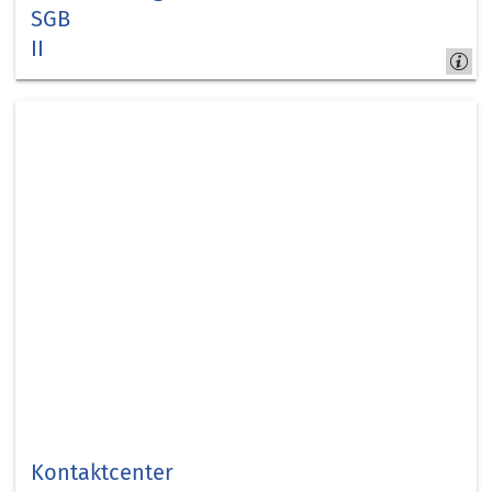
SGB
II
Kreis Düren -
jobcom.digital
Kontaktcenter