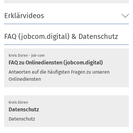
Ö
f
f
Erklärvideos
n
e
t
FAQ (jobcom.digital) & Datenschutz
i
n
e
Kreis Düren - job-com
i
FAQ zu Onlinediensten (jobcom.digital)
n
Antworten auf die häufigsten Fragen zu unseren
e
m
Onlinediensten
n
e
u
Kreis Düren
e
Datenschutz
n
T
Datenschutz
a
b