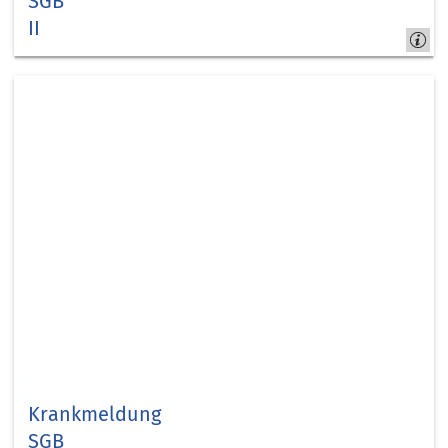
SGB
II
Kreis Düren -
jobcom.digital
Krankmeldung
SGB