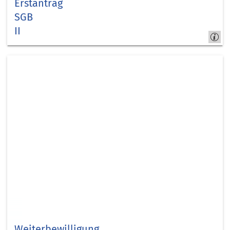
Erstantrag
SGB
II
Kreis Düren -
jobcom.digital
Weiterbewilligung