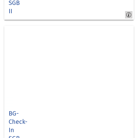
SGB
II
Kreis Düren -
jobcom.digital
BG-
Check-
In