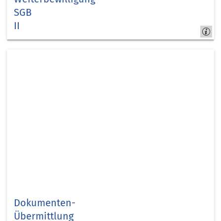
SGB
II
Kreis Düren -
jobcom.digital
Dokumenten-
Übermittlung