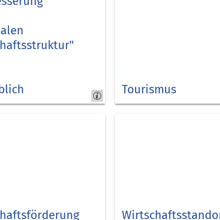
esserung
nalen
haftsstruktur"
blich
Tourismus
Kreis
Düren
chaftsförderung
Wirtschaftsstando