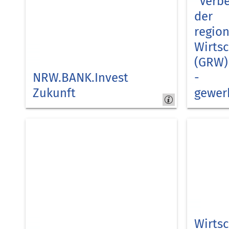
"Verb
der
regio
Wirtsc
(GRW)
NRW.BANK.Invest
-
Zukunft
gewer
Kreis
Kreis
Düren
Düren
Wirts