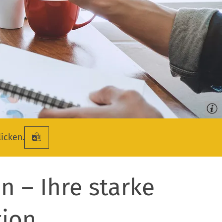
licken.
n – Ihre starke
ion,