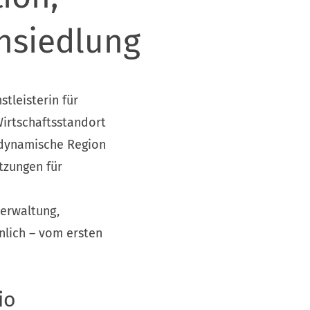
siedlung
stleisterin für
Wirtschaftsstandort
 dynamische Region
tzungen für
Verwaltung,
nlich – vom ersten
io