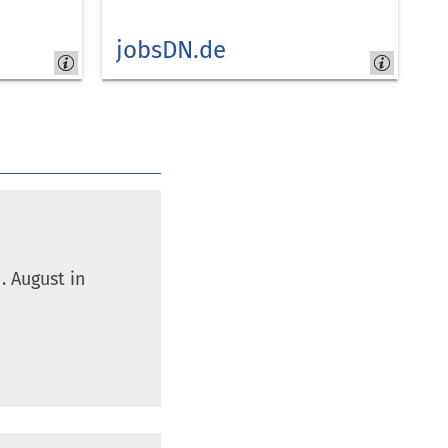
jobsDN.de
Kreis
Düren
- job-
com
. August in