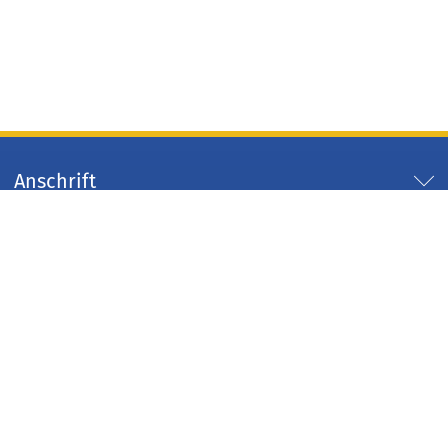
Anschrift
Servicezeiten
Servicelinks
Arbeitgeber Kreis Düren