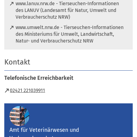
www.lanuv.nrw.de - Tierseuchen-Informationen
des LANUV (Landesamt für Natur, Umwelt und
(
Verbraucherschutz NRW)
Ö
www.umwelt.nrw.de - Tierseuchen-Informationen
f
des Ministeriums für Umwelt, Landwirtschaft,
f
(
Natur- und Verbraucherschutz NRW
n
Ö
e
f
t
Kontakt
f
i
n
n
e
e
Telefonische Erreichbarkeit
t
i
i
(Öffnet
02421 221039911
n
n
e
in
e
m
i
einem
n
n
e
neuen
e
u
Tab)
m
Amt für Veterinärwesen und
e
n