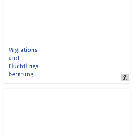
Migrations-
und
Flüchtlings­
beratung
Kapitel
10