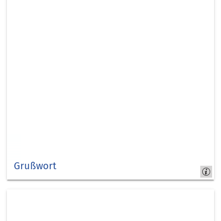
Grußwort
Sybille
Haußmann