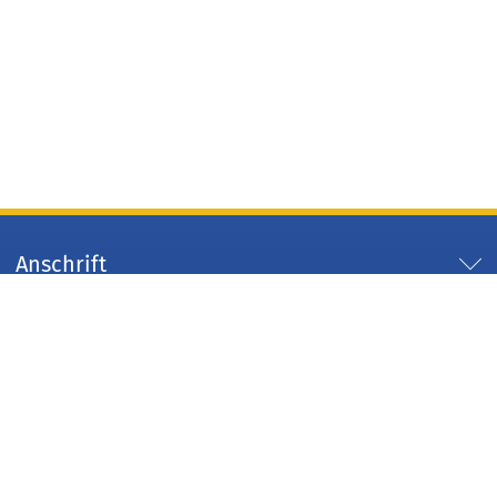
Anschrift
Servicezeiten
Servicelinks
Arbeitgeber Kreis Düren